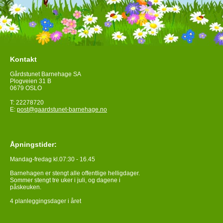
Kontakt
Gårdstunet Barnehage SA
Plogveien 31 B
0679 OSLO
T: 22278720
E:
post@gaardstunet-barnehage.no
Åpningstider:
Mandag-fredag kl.07:30 - 16.45
Barnehagen er stengt alle offentlige helligdager.
Sommer stengt tre uker i juli, og dagene i
påskeuken.
4 planleggingsdager i året