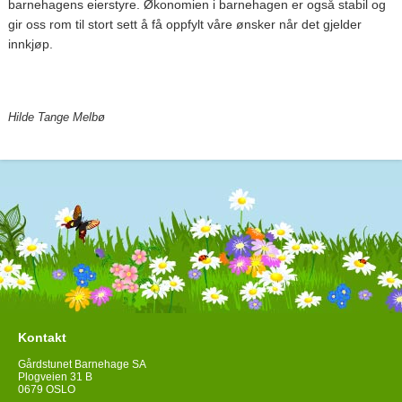
barnehagens eierstyre. Økonomien i barnehagen er også stabil og
gir oss rom til stort sett å få oppfylt våre ønsker når det gjelder
innkjøp.
Hilde Tange Melbø
Kontakt
Gårdstunet Barnehage SA
Plogveien 31 B
0679 OSLO