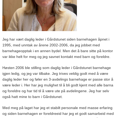
Jeg har vært daglig leder i Gårdstunet siden barnehagen åpnet i
1995, med unntak av årene 2002-2006, da jeg jobbet med
barnehageopptak i en annen bydel. Men det å bare sitte på kontor
var ikke helt for meg og jeg savnet kontakt med barn og foreldre.
Høsten 2006 ble stilling som daglig leder i Gårdstunet barnehage
igjen ledig, og jeg var tilbake. Jeg trives veldig godt med å være
daglig leder her og føler en 3-avdelings barnehage er passe stor å
være leder i. Her har jeg mulighet til å bli godt kjent med alle barna
og foreldre og har tid til å være ute på avdelingene. Jeg har selv
også hatt mine to barn i Gårdstunet.
Med meg på laget har jeg et stabilt personale med masse erfaring
og siden barnehagen er foreldreeid har jeg et godt samarbeid med