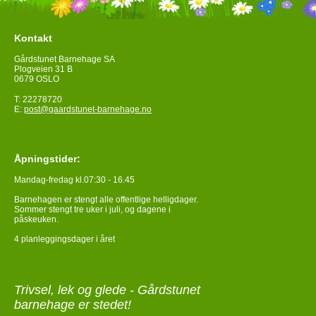
Kontakt
Gårdstunet Barnehage SA
Plogveien 31 B
0679 OSLO
T: 22278720
E:
post@gaardstunet-barnehage.no
Åpningstider:
Mandag-fredag kl.07:30 - 16.45
Barnehagen er stengt alle offentlige helligdager.
Sommer stengt tre uker i juli, og dagene i
påskeuken.
4 planleggingsdager i året
Trivsel, lek og glede - Gårdstunet
barnehage er stedet!