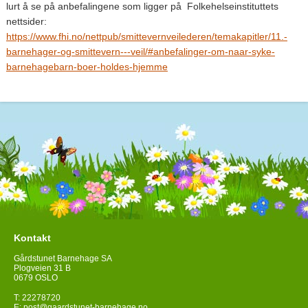
lurt å se på anbefalingene som ligger på Folkehelseinstituttets
nettsider:
https://www.fhi.no/nettpub/smittevernveilederen/temakapitler/11.-
barnehager-og-smittevern---veil/#anbefalinger-om-naar-syke-
barnehagebarn-boer-holdes-hjemme
Kontakt
Gårdstunet Barnehage SA
Plogveien 31 B
0679 OSLO
T: 22278720
E:
post@gaardstunet-barnehage.no