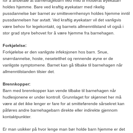
for å anbefale at barnehagebarn ved mild til moderat øyekatarr
holdes hjemme. Bare ved kraftig øyekatarr med rikelig
pussdannelse bør barnet av smittevernhensyn holdes hjemme inntil
pussdannelsen har avtatt. Ved kraftig øyekatarr vil det vanligvis
være behov for legekontakt, og barnets allmenntilstand vil også i
stor grad styre behovet for å være hjemme fra barnehagen.
Forkjølelse:
Forkjølelse er den vanligste infeksjonen hos barn. Snue,
snørrdannelse, hoste, nesetetthet og rennende øyne er de
vanligste symptomene. Barnet kan gå tilbake til barnehagen når
allmenntilstanden tilsier det.
Brennkopper:
Barn med brennkopper kan vende tilbake til barnehagen når
hudlesjonene er under kontroll. Grunnlaget for skjønnet her må
være at det ikke lenger er fare for at smitteførende sårsekret kan
påføres andre barnehagebarn direkte eller indirekte gjennom
kontaktpunkter.
Er man usikker på hvor lenge man bør holde barn hjemme er det