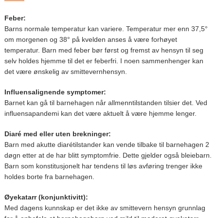
Feber:
Barns normale temperatur kan variere. Temperatur mer enn 37,5°
om morgenen og 38° på kvelden anses å være forhøyet
temperatur. Barn med feber bør først og fremst av hensyn til seg
selv holdes hjemme til det er feberfri. I noen sammenhenger kan
det være ønskelig av smittevernhensyn.
Influensalignende symptomer:
Barnet kan gå til barnehagen når allmenntilstanden tilsier det. Ved
influensapandemi kan det være aktuelt å være hjemme lenger.
Diaré med eller uten brekninger:
Barn med akutte diarétilstander kan vende tilbake til barnehagen 2
døgn etter at de har blitt symptomfrie. Dette gjelder også bleiebarn.
Barn som konstitusjonelt har tendens til løs avføring trenger ikke
holdes borte fra barnehagen.
Øyekatarr (konjunktivitt):
Med dagens kunnskap er det ikke av smittevern hensyn grunnlag