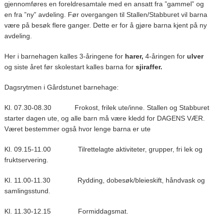
gjennomføres en foreldresamtale med en ansatt fra ”gammel” og
en fra ”ny” avdeling. Før overgangen til Stallen/Stabburet vil barna
være på besøk flere ganger. Dette er for å gjøre barna kjent på ny
avdeling.
Her i barnehagen kalles 3-åringene for
harer,
4-åringen for
ulver
og siste året før skolestart kalles barna for
sjiraffer.
Dagsrytmen i Gårdstunet barnehage:
Kl. 07.30-08.30 Frokost, frilek ute/inne. Stallen og Stabburet
starter dagen ute, og alle barn må være kledd for DAGENS VÆR.
Været bestemmer også hvor lenge barna er ute
Kl. 09.15-11.00 Tilrettelagte aktiviteter, grupper, fri lek og
fruktservering.
Kl. 11.00-11.30 Rydding, dobesøk/bleieskift, håndvask og
samlingsstund.
Kl. 11.30-12.15 Formiddagsmat.